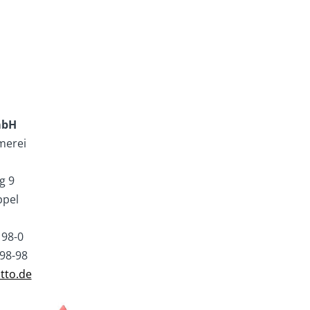
mbH
merei
g 9
ppel
 98-0
 98-98
tto.de